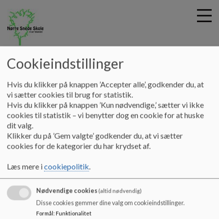
nsskole
Cookieindstillinger
G
Hvis du klikker på knappen ’Accepter alle’, godkender du, at
å
Hjem
vi sætter cookies til brug for statistik.
t
Hvis du klikker på knappen ’Kun nødvendige,’ sætter vi ikke
i
cookies til statistik – vi benytter dog en cookie for at huske
Billede arkiv
l
dit valg.
h
Klikker du på ’Gem valgte’ godkender du, at vi sætter
o
cookies for de kategorier du har krydset af.
v
Her kan I finde billeder fra skoleåret 22/23
e
Læs mere i
cookiepolitik
.
Arkiv
d
i
Nødvendige cookies
n
(altid nødvendig)
d
Disse cookies gemmer dine valg om cookieindstillinger.
h
Formål
:
Funktionalitet