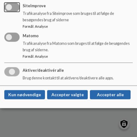
Nørre Snede Skole
o
SiteImprove
l
Skovbakken 7, 8766 Nørre Snede
Trafikanalyse fra Siteimprove som bruges til at følge de
d
nsskole@ikast-brande.dk
besøgendes brug af siderne
e
+45 99605600
Formål
:
Analyse
t
EAN NR.
5798006300327
Matomo
Sitemap
Trafikanalyse fra Matomo som bruges til at følge de besøgendes
brug af siderne.
Formål
:
Analyse
Aktiver/deaktivér alle
Cookie politik
Brug denne kontakt til at aktivere/deaktivere alle apps.
Kun nødvendige
Accepter valgte
Accepter alle