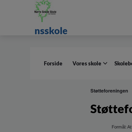
G
å
t
i
nsskole
l
h
o
v
e
d
Forside
Vores skole
Skoleb
i
n
d
h
o
Støtteforeningen
l
d
Støttef
e
t
Formål: At