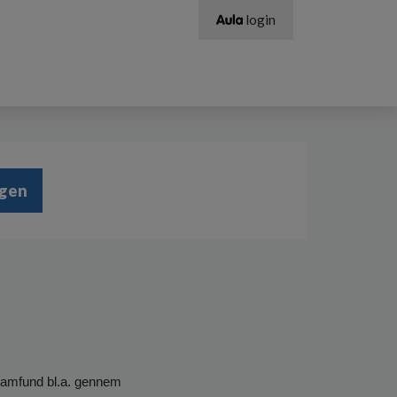
login
ngen
samfund bl.a. gennem