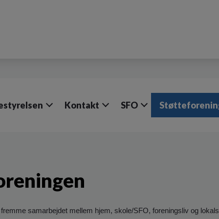
estyrelsen
Kontakt
SFO
Støtteforeni
oreningen
 fremme samarbejdet mellem hjem, skole/SFO, foreningsliv og lokal