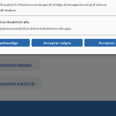
fikanalyse fra Matomo som bruges til at følge de besøgendes brug af siderne.
nd Martin Westfall Jensen
mål
:
Analyse
arl Plougstrup-Petersen
iver/deaktivér alle
Charlotte Madsen
 denne kontakt til at aktivere/deaktivere alle apps.
smedlem: Louise Dalager
nødvendige
Accepter valgte
Accepter 
smedlem: Tinne Westfall Lambertsen
støtteforeningen
Ansøgning til økonomisk støtte til en aktivitet.