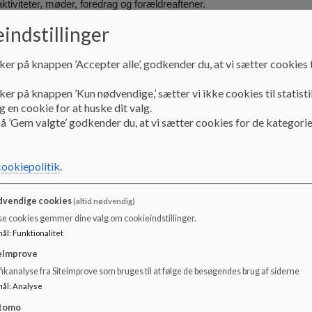
aktiviteter, møder, foredrag og forældreaftener.
indstillinger
ningen er en selvstændig forening og derfor adskilt fra skolens økono
ker på knappen ’Accepter alle’, godkender du, at vi sætter cookies t
 er vores fremtid. De tilbringer en meget stor del af deres vågne tid 
opbakning til skolen en vigtig faktor for at få skabt så god en skoleg
ker på knappen ’Kun nødvendige,’ sætter vi ikke cookies til statisti
reningen ønsker at arbejde for, at skolen forbliver et vigtigt samlingspu
 en cookie for at huske dit valg.
d tilknytning til lokalområdet.
å ’Gem valgte’ godkender du, at vi sætter cookies for de kategorie
 vi afholde forskellige arrangementer på og omkring skolen – vi har all
sorcykelløb – fremtidige arrangementer kunne fx være, arbejdsdag, hj
cookiepolitik
.
 til større projekter, Der er hele tiden nye idéer på tegnebrættet, og vi er
ndnu flere.
vendige cookies
(altid nødvendig)
se cookies gemmer dine valg om cookieindstillinger.
med at blive medlem af en aktiv og engageret forening! Jo flere medle
mål
:
Funktionalitet
et til at opfylde foreningens formål til gavn for vores skole og vores l
eImprove
n består af:
ikanalyse fra Siteimprove som bruges til at følge de besøgendes brug af siderne
mål
:
Analyse
akob Bruun
tomo