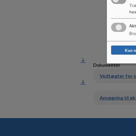
Tra
Næstforma
For
Sekretær K
Akt
Kasserer: 
Brug
Bestyrelse
Kun 
Bestyrelse
Dokumenter
Vedtægter for 