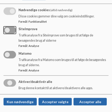
o
Torsdag: kl. 06:20 - 07:45 igen fra kl. 13:30 - 16:45
l
Nødvendige cookies
(altid nødvendig)
d
Fredag: kl. 06:20 - 07:45 igen fra kl. 12:45 - 15:40
Disse cookies gemmer dine valg om cookieindstillinger.
e
Formål
:
Funktionalitet
t
Det er muligt at få morgenmad mellem kl. 06:20 - 07:20
SiteImprove
Trafikanalyse fra Siteimprove som bruges til at følge de
besøgendes brug af siderne
Formål
:
Analyse
Priser og tilmelding:
Matomo
Link til kommunens hjemmeside tryk
her
Trafikanalyse fra Matomo som bruges til at følge de besøgendes
brug af siderne.
Formål
:
Analyse
Nørre Snede Skole
Aktiver/deaktivér alle
Brug denne kontakt til at aktivere/deaktivere alle apps.
Skovbakken 7, 8766 Nørre Snede
nsskole@ikast-brande.dk
Kun nødvendige
Accepter valgte
Accepter alle
+45 99605600
EAN NR.
5798006300327