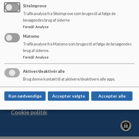
o
SiteImprove
E-mail:
timceli@ikast-brande.dk
l
Trafikanalyse fra Siteimprove som bruges til at følge de
d
besøgendes brug af siderne
e
Formål
:
Analyse
t
Matomo
Nørre Snede Skole
Trafikanalyse fra Matomo som bruges til at følge de besøgendes
Skovbakken 7, 8766 Nørre Snede
brug af siderne.
nsskole@ikast-brande.dk
Formål
:
Analyse
+45 99605600
Aktiver/deaktivér alle
EAN NR.
5798006300327
Brug denne kontakt til at aktivere/deaktivere alle apps.
Sitemap
Kun nødvendige
Accepter valgte
Accepter alle
Cookie politik