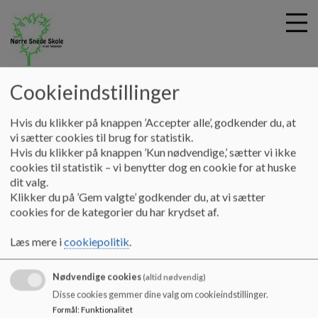
nsskole
Cookieindstillinger
G
Hvis du klikker på knappen ’Accepter alle’, godkender du, at
å
Kontakt
Uddannelsesvejledning
vi sætter cookies til brug for statistik.
t
Hvis du klikker på knappen ’Kun nødvendige,’ sætter vi ikke
i
cookies til statistik – vi benytter dog en cookie for at huske
Uddannelsesvejledning
l
dit valg.
h
Klikker du på ’Gem valgte’ godkender du, at vi sætter
o
cookies for de kategorier du har krydset af.
v
e
Grundskolevejleder
Læs mere i
cookiepolitik
.
d
i
Timur Celik
Nødvendige cookies
n
(altid nødvendig)
d
Disse cookies gemmer dine valg om cookieindstillinger.
Direkte: +4599604290
h
Formål
:
Funktionalitet
Mobil: +4521747833