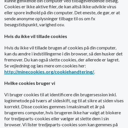
kunne genkende din computer ved tilbagevendende besøg.
o
Cookies er ikke aktive filer, de kan altså ikke udvikle virus
l
eller spore indhold på din computer. Det eneste, de gør, er at
d
sende anonyme oplysninger tilbage til os om fx
e
besøgstidspunkt, varighed osv.
t
Hvis du ikke vil tillade cookies
Hvis du ikke vil tillade brugen af cookies på din computer,
kan du ændre i indstillingerne i din browser, så den husker det
fremover. Du kan også slette cookies, der allerede er lagret.
Se vejledning og læs mere om cookies her:
http://minecookies.org/cookiehandtering/
.
Hvilke cookies bruger vi
Vi bruger cookies til at identificere din brugersession inkl.
loginmetode på tværs af sideskift, og til at sikre at siden vises
korrekt. Disse cookies gemmes i maksimalt et år på
brugerens computer, hvis brugeren ikke har valgt at blokere
for tredjeparts-cookies eller vælger at slette dem i sin
browser. Vi lister tredjeparts-cookies som kan gemmes på