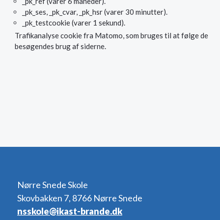
_pk_ref (varer 6 måneder).
_pk_ses, _pk_cvar, _pk_hsr (varer 30 minutter).
_pk_testcookie (varer 1 sekund).
Trafikanalyse cookie fra Matomo, som bruges til at følge de
besøgendes brug af siderne.
Nørre Snede Skole
Skovbakken 7, 8766 Nørre Snede
nsskole@ikast-brande.dk