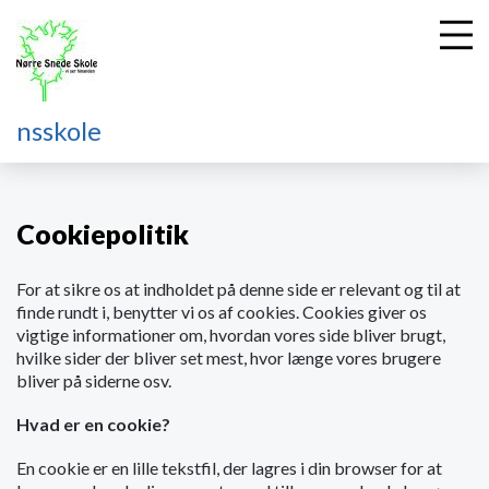
nsskole
G
å
t
Cookiepolitik
i
l
For at sikre os at indholdet på denne side er relevant og til at
h
finde rundt i, benytter vi os af cookies. Cookies giver os
o
vigtige informationer om, hvordan vores side bliver brugt,
v
hvilke sider der bliver set mest, hvor længe vores brugere
e
bliver på siderne osv.
d
i
Hvad er en cookie?
n
d
En cookie er en lille tekstfil, der lagres i din browser for at
h