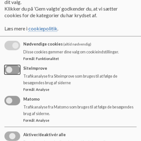
dit valg.
o
Skoleudviklingssamtale
Klikker du på ’Gem valgte’ godkender du, at vi sætter
l
Mikroskov
cookies for de kategorier du har krydset af.
d
Skolebestyrelsen
e
Medlemmer
Læs mere i
cookiepolitik
.
t
Dagsorden og referater
Principper
Nødvendige cookies
Aktivitetsinspiration til forældrerådet
(altid nødvendig)
Disse cookies gemmer dine valg om cookieindstillinger.
Kontakt
Skolen
Formål
:
Funktionalitet
Ledelsen
SiteImprove
Socialfaglig medarbejder
Trafikanalyse fra Siteimprove som bruges til at følge de
Sundhedsplejersken
besøgendes brug af siderne
Uddannelsesvejledning
Formål
:
Analyse
Ungdomsskolen
Matomo
SFO
Kontakt
Trafikanalyse fra Matomo som bruges til at følge de besøgendes
Åbningstider, Priser og moduler
brug af siderne.
Mål og Indholdsbeskrivelse
Formål
:
Analyse
Praktikstedsbeskrivelse SFO
Støtteforeningen
Aktiver/deaktivér alle