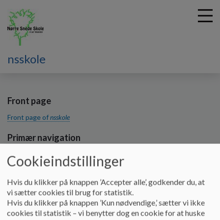
nsskole
G
å
t
Front page
i
Front page of
nsskole
l
h
Primær navigation
o
v
Forside
Cookieindstillinger
e
Vores skole
d
Skolens nøgletal
Hvis du klikker på knappen ’Accepter alle’, godkender du, at
i
Elevrådet
vi sætter cookies til brug for statistik.
n
Skolemad
Hvis du klikker på knappen ’Kun nødvendige,’ sætter vi ikke
d
Feriekalender
cookies til statistik – vi benytter dog en cookie for at huske
h
Entreprenørskab