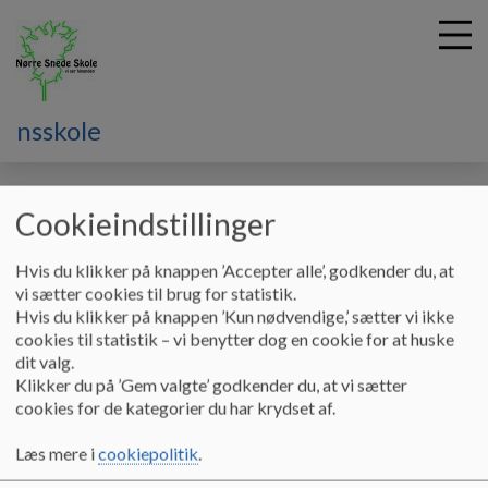
nsskole
G
å
Vores skole
Elevrådet
Cookieindstillinger
t
i
Elevrådet
l
Hvis du klikker på knappen ’Accepter alle’, godkender du, at
h
vi sætter cookies til brug for statistik.
o
Hvis du klikker på knappen ’Kun nødvendige,’ sætter vi ikke
v
cookies til statistik – vi benytter dog en cookie for at huske
Elevrådet
e
dit valg.
d
Klikker du på ’Gem valgte’ godkender du, at vi sætter
i
cookies for de kategorier du har krydset af.
Elevrådet består af to elever fra hver klasse på 4. -9. årgang
n
og assisteres af en ansat på skolen.
d
Læs mere i
cookiepolitik
.
h
Elevrådet drøfter indkomne forslag fra elever og er elevernes