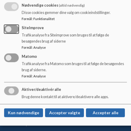
o
stemme i forhold til skolens principper og løbende tiltag.
Nødvendige cookies
(altid nødvendig)
l
Disse cookies gemmer dine valg om cookieindstillinger.
d
Elevrådet laver mange arrangementer i løbet af året, og er
Formål
:
Funktionalitet
e
dem med en aktiv medspiller i arbejdet med fællesskab på
t
SiteImprove
skolen. Arrangementerne er bl.a Halloween, Jul, Fastelavn
osv.
Trafikanalyse fra Siteimprove som bruges til at følge de
besøgendes brug af siderne
Elevrådet er desuden repræsenteret i skolens bestyrelse og i
Formål
:
Analyse
det kommunale elevråd på tværs af skolerne.
Matomo
Trafikanalyse fra Matomo som bruges til at følge de besøgendes
brug af siderne.
Formål
:
Analyse
Nørre Snede Skole
Aktiver/deaktivér alle
Skovbakken 7, 8766 Nørre Snede
Brug denne kontakt til at aktivere/deaktivere alle apps.
nsskole@ikast-brande.dk
+45 99605600
Kun nødvendige
Accepter valgte
Accepter alle
EAN NR.
5798006300327
Sitemap